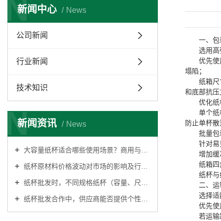
N
新闻中心
News
公司新闻
一、包
选用高
优先使
行业新闻
塌陷；
纸箱尺
技术知识
和底部抗压
优化纸
N
单个
纸
新闻资讯
防止单杯散
News
批量包
针对易
大容量纸杯适合哪些使用场景？商用与日常场景全覆盖
增加缓
纸箱四
纸杯原材料价格波动对市场的影响及行业应对策略解析
纸杯与
纸杯批发时，不同规格纸杯（容量、尺寸）价格差异有多大？
二、运
选择适
纸杯批发合作中，供应商能否提供个性化的包装设计？
优先使
若运输