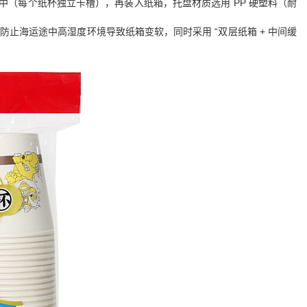
盘中（每个纸杯独立卡槽），再装入纸箱，托盘材质选用 PP 硬塑料（耐
，防止海运途中高湿度环境导致纸箱变软，同时采用 “双层纸箱 + 中间缓