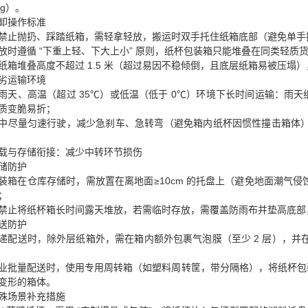
kg）。
卸操作标准
禁止抛扔、踩踏纸箱，需轻拿轻放，搬运时双手托住纸箱底部（避免单手
放时遵循 “下重上轻、下大上小” 原则，纸杯包装箱只能堆叠在同类轻
纸箱堆叠高度不超过 1.5 米（超过易因不稳倾倒，且底层纸箱易被压
劣运输环境
雨天、高温（超过 35℃）或低温（低于 0℃）环境下长时间运输：雨
质变脆易折；
中尽量匀速行驶，减少急刹车、急转弯（避免箱内纸杯因惯性撞击箱体），
载与存储衔接：减少中转环节损伤
储防护
装箱在仓库存储时，需放置在离地面≥10cm 的托盘上（避免地面潮气侵
；
禁止将纸杯箱长时间露天堆放，若需临时存放，需覆盖防雨布并垫高底部
送防护
递配送时，除外层纸箱外，需在箱内额外包裹气泡膜（至少 2 层），并在
业批量配送时，使用专用周转箱（如塑料周转筐，带分隔格），将纸杯包
变形的箱体。
殊场景补充措施