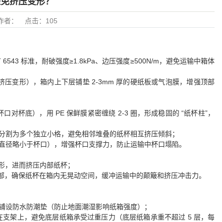
免挤压变形？​
作者：
点击：
105
543 标准，耐破强度≥1.8kPa、边压强度≥500N/m，避免运输中箱体
挤压变形），箱内上下层铺垫 2-3mm 厚的硬纸板或气泡膜，增强顶部
杯口对杯底），用 PE 保鲜膜紧密缠绕 2-3 圈，形成稳固的 “纸杯柱”，
分割为多个独立小格，避免相邻堆叠的纸杯相互挤压倾斜；
直径略小于杯口），增强杯口支撑力，防止运输中杯口塌陷。
变形，进而挤压内部纸杯；
顶部，确保纸杯在箱内无晃动空间，缓冲运输中的颠簸和挤压冲击力。
铺设防水防潮垫（防止地面潮湿影响纸箱强度）；
在支架上，避免底层纸箱承受过重压力（底层纸箱承重不超过 5 层，每