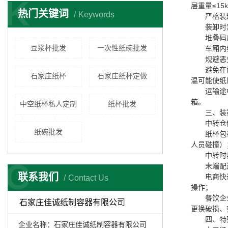
K
层重量≤15
热门关键词
Keywords
严格装
装卸时
堆叠码
豆浆杯批发
一次性纸碗批发
车厢内
规避恶
避免在
石家庄纸杯
石家庄纸杯定做
温可能使纸
运输途
箱。
中空纸杯私人定制
纸杯批发
三、装
中转仓
纸碗批发
纸杯
包
人员碰撞）
中转时
C
末端配
联系我们
电商快
Contact Us
操作；
餐饮企
石家庄佳诚纸制容器有限公司
更换破损、
四、特
企业名称：石家庄佳诚纸制容器有限公司