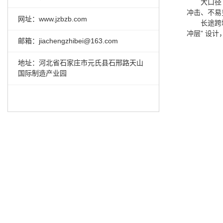
大口径
冲击、不易
网址：
www.jzbzb.com
长途跨
冲层” 设
邮箱：jiachengzhibei@163.com
地址：河北省石家庄市元氏县石邢路天山
国际制造产业园