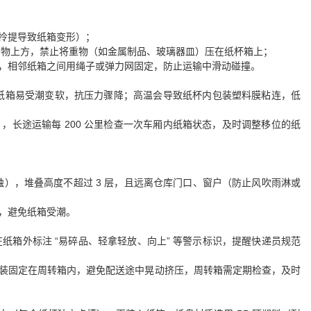
拎提导致纸箱变形）；
质货物上方，禁止将重物（如金属制品、玻璃器皿）压在纸杯箱上；
塌），相邻纸箱之间用绳子或弹力网固定，防止运输中滑动碰撞。
天纸箱易受潮变软，抗压力骤降；高温会导致纸杯内包装塑料膜粘连，低
长途运输每 200 公里检查一次车厢内纸箱状态，及时调整移位的纸
蚀），堆叠高度不超过 3 层，且远离仓库门口、窗户（防止风吹雨淋或
，避免纸箱受潮。
纸箱外标注 “易碎品、轻拿轻放、向上” 等警示标识，提醒快递员规范
装固定在周转箱内，避免配送途中晃动挤压，周转箱需定期检查，及时