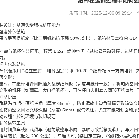
纸杯在运输过程中如何避
发布日期：
2025-12-06 09:29:14
装设计：从源头增强抗挤压能力
强度外包装箱
用五层瓦楞纸箱（比三层纸箱抗压强 30% 以上），纸箱材质需符合 GB/T 6
寸需与纸杯包装匹配，预留 1-2cm 缓冲空间（过松易晃动碰撞，过紧易
力。
杯内包装结构
杯
包装采用 “独立塑封 + 堆叠固定”：将 10-20 个纸杯按同一方向堆叠（
落变形；
装时，在纸杯堆叠间隙插入瓦楞纸隔板（高度与纸杯一致），将箱内空间
变形的纸杯（如薄壁、大口径纸杯），可在杯口内侧套入圆形硬纸垫片（
冲防护层
角粘贴 “L 型” 硬纸护角（厚度≥3mm），防止运输中边角碰撞导致箱体
纸箱内壁之间填充珍珠棉（厚度≥5mm）或气泡柱，尤其在纸箱侧面和
输过程：控制环境与装卸规范
配的运输工具
用封闭货车或厢式货车（避免敞篷车淋雨、暴晒导致纸箱变软），车厢内
距离较长（超过 200 公里），车厢内可加装固定支架，将纸箱分层堆叠